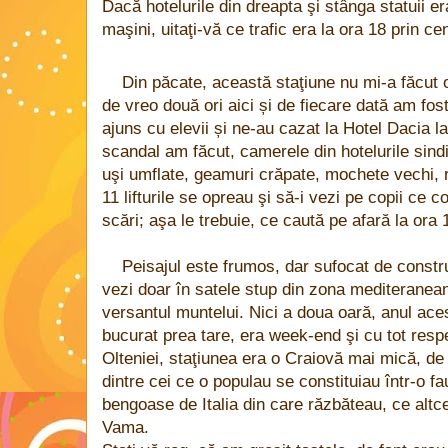
Dacă hotelurile din dreapta şi stânga statuii er
maşini, uitaţi-vă ce trafic era la ora 18 prin cen
Din păcate, această staţiune nu mi-a făcut
de vreo două ori aici și de fiecare dată am fo
ajuns cu elevii și ne-au cazat la Hotel Dacia la
scandal am făcut, camerele din hotelurile sindic
uşi umflate, geamuri crăpate, mochete vechi, ro
11 lifturile se opreau şi să-i vezi pe copii ce c
scări; aşa le trebuie, ce caută pe afară la ora 
Peisajul este frumos, dar sufocat de const
vezi doar în satele stup din zona mediteranea
versantul muntelui. Nici a doua oară, anul a
bucurat prea tare, era week-end şi cu tot respec
Olteniei, staţiunea era o Craiovă mai mică, de f
dintre cei ce o populau se constituiau într-o 
bengoase de Italia din care răzbăteau, ce altce
Vama.