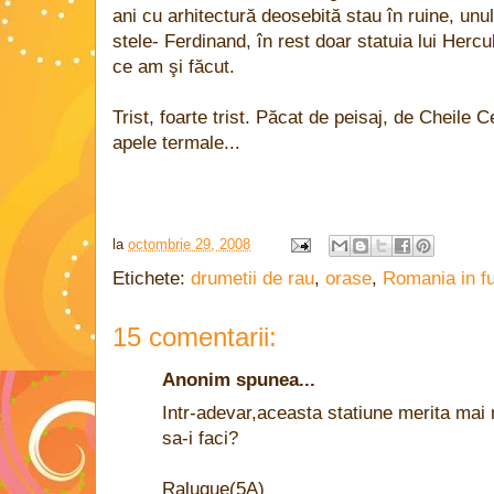
ani cu arhitectură deosebită stau în ruine, unu
stele- Ferdinand, în rest doar statuia lui Hercu
ce am şi făcut.
Trist, foarte trist. Păcat de peisaj, de Cheile
apele termale...
la
octombrie 29, 2008
Etichete:
drumetii de rau
,
orase
,
Romania in fu
15 comentarii:
Anonim spunea...
Intr-adevar,aceasta statiune merita mai
sa-i faci?
Raluque(5A)