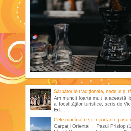
Sărbătorile tradiţionale, nedeile şi 
Am muncit foarte mult la această lis
al localităţilor turistice, scris de 
Ed....
Cele mai înalte şi importante pasur
Carpaţii Orientali Pasul Prislop (1