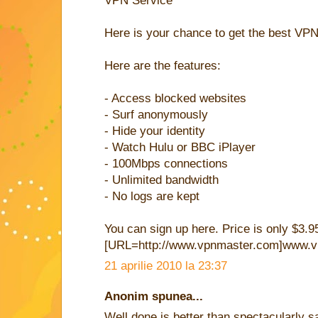
VPN Service
Here is your chance to get the best VPN
Here are the features:
- Access blocked websites
- Surf anonymously
- Hide your identity
- Watch Hulu or BBC iPlayer
- 100Mbps connections
- Unlimited bandwidth
- No logs are kept
You can sign up here. Price is only $3.9
[URL=http://www.vpnmaster.com]www.v
21 aprilie 2010 la 23:37
Anonim spunea...
Well done is better than spectacularly sa