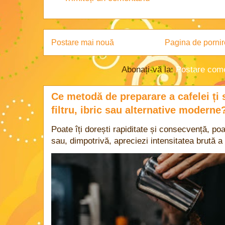
Postare mai nouă
Pagina de pornir
Abonați-vă la:
Postare come
Ce metodă de preparare a cafelei ți 
filtru, ibric sau alternative moderne
Poate îți dorești rapiditate și consecvență, poa
sau, dimpotrivă, apreciezi intensitatea brută a 