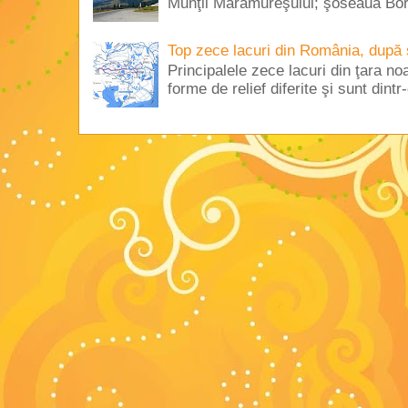
Munţii Maramureşului; şoseaua Borş
Top zece lacuri din România, după 
Principalele zece lacuri din ţara no
forme de relief diferite şi sunt dintr