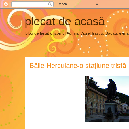
plecat de acasă
blog de lărgit orizontul Admin: Viorel Irașcu, Bacău, e
Băile Herculane-o staţiune tristă