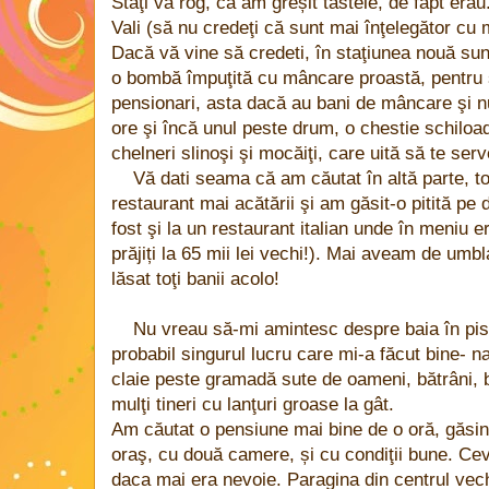
Staţi vă rog, că am greșit tastele, de fapt erau
Vali (să nu credeţi că sunt mai înţelegător cu
Dacă vă vine să credeti, în staţiunea nouă su
o bombă împuţită cu mâncare proastă, pentru s
pensionari, asta dacă au bani de mâncare şi n
ore şi încă unul peste drum, o chestie schiloa
chelneri slinoşi şi mocăiţi, care uită să te ser
Vă dati seama că am căutat în altă parte, to
restaurant mai acătării şi am găsit-o pitită pe
fost şi la un restaurant italian unde în meniu er
prăjiți la 65 mii lei vechi!). Mai aveam de umb
lăsat toţi banii acolo!
Nu vreau să-mi amintesc despre baia în pis
probabil singurul lucru care mi-a făcut bine- n
claie peste gramadă sute de oameni, bătrâni, b
mulţi tineri cu lanţuri groase la gât.
Am căutat o pensiune mai bine de o oră, găsind
oraş, cu două camere, și cu condiţii bune. Cev
daca mai era nevoie. Paragina din centrul vechi