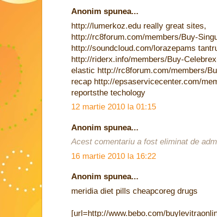
Anonim spunea...
http://lumerkoz.edu really great sites,
http://rc8forum.com/members/Buy-Singu
http://soundcloud.com/lorazepams tant
http://riderx.info/members/Buy-Celebre
elastic http://rc8forum.com/members/B
recap http://epsaservicecenter.com/me
reportsthe techology
12 martie 2010 la 01:15
Anonim spunea...
Acest comentariu a fost eliminat de admin
16 martie 2010 la 16:22
Anonim spunea...
meridia diet pills cheapcoreg drugs
[url=http://www.bebo.com/buylevitraonlin