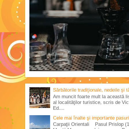
Sărbătorile tradiţionale, nedeile şi 
Am muncit foarte mult la această lis
al localităţilor turistice, scris de 
Ed....
Cele mai înalte şi importante pasur
Carpaţii Orientali Pasul Prislop (1