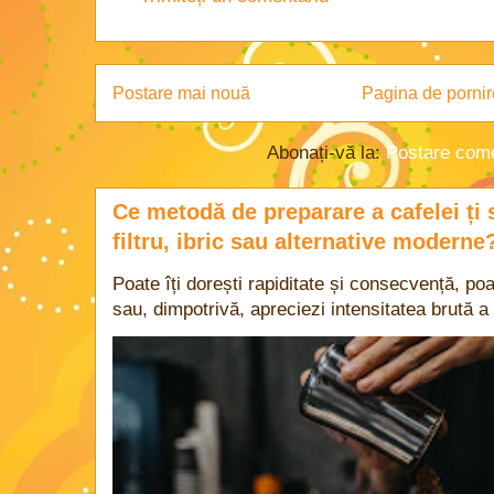
Postare mai nouă
Pagina de pornir
Abonați-vă la:
Postare come
Ce metodă de preparare a cafelei ți 
filtru, ibric sau alternative moderne
Poate îți dorești rapiditate și consecvență, poa
sau, dimpotrivă, apreciezi intensitatea brută a 