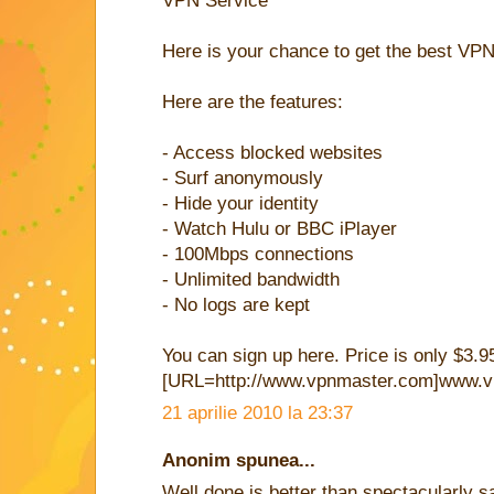
VPN Service
Here is your chance to get the best VPN
Here are the features:
- Access blocked websites
- Surf anonymously
- Hide your identity
- Watch Hulu or BBC iPlayer
- 100Mbps connections
- Unlimited bandwidth
- No logs are kept
You can sign up here. Price is only $3.9
[URL=http://www.vpnmaster.com]www.v
21 aprilie 2010 la 23:37
Anonim spunea...
Well done is better than spectacularly sa