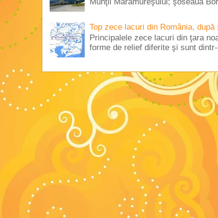
Munţii Maramureşului; şoseaua Borş
Top zece lacuri din România, după 
Principalele zece lacuri din ţara no
forme de relief diferite şi sunt dintr