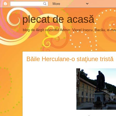
plecat de acasă
blog de lărgit orizontul Admin: Viorel Irașcu, Bacău, e
Băile Herculane-o staţiune tristă