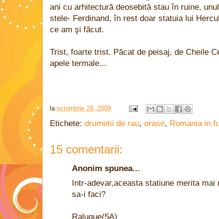
ani cu arhitectură deosebită stau în ruine, unu
stele- Ferdinand, în rest doar statuia lui Hercu
ce am şi făcut.
Trist, foarte trist. Păcat de peisaj, de Cheile
apele termale...
la
octombrie 29, 2008
Etichete:
drumetii de rau
,
orase
,
Romania in fu
15 comentarii:
Anonim spunea...
Intr-adevar,aceasta statiune merita mai
sa-i faci?
Raluque(5A)