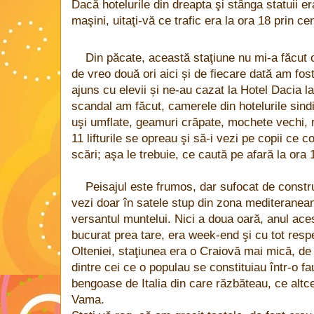
Dacă hotelurile din dreapta şi stânga statuii er
maşini, uitaţi-vă ce trafic era la ora 18 prin cen
Din păcate, această staţiune nu mi-a făcut
de vreo două ori aici și de fiecare dată am fo
ajuns cu elevii și ne-au cazat la Hotel Dacia la
scandal am făcut, camerele din hotelurile sindic
uşi umflate, geamuri crăpate, mochete vechi, ro
11 lifturile se opreau şi să-i vezi pe copii ce c
scări; aşa le trebuie, ce caută pe afară la ora 
Peisajul este frumos, dar sufocat de const
vezi doar în satele stup din zona mediteranea
versantul muntelui. Nici a doua oară, anul a
bucurat prea tare, era week-end şi cu tot respec
Olteniei, staţiunea era o Craiovă mai mică, de f
dintre cei ce o populau se constituiau într-o 
bengoase de Italia din care răzbăteau, ce altce
Vama.