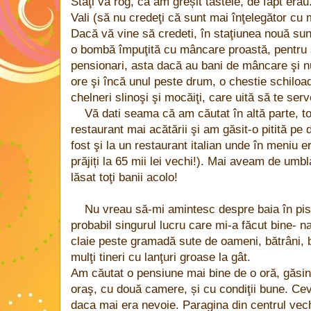
Staţi vă rog, că am greșit tastele, de fapt erau
Vali (să nu credeţi că sunt mai înţelegător cu
Dacă vă vine să credeti, în staţiunea nouă su
o bombă împuţită cu mâncare proastă, pentru s
pensionari, asta dacă au bani de mâncare şi n
ore şi încă unul peste drum, o chestie schiloa
chelneri slinoşi şi mocăiţi, care uită să te ser
Vă dati seama că am căutat în altă parte, to
restaurant mai acătării şi am găsit-o pitită pe
fost şi la un restaurant italian unde în meniu er
prăjiți la 65 mii lei vechi!). Mai aveam de umb
lăsat toţi banii acolo!
Nu vreau să-mi amintesc despre baia în pis
probabil singurul lucru care mi-a făcut bine- n
claie peste gramadă sute de oameni, bătrâni, b
mulţi tineri cu lanţuri groase la gât.
Am căutat o pensiune mai bine de o oră, găsind
oraş, cu două camere, și cu condiţii bune. Cev
daca mai era nevoie. Paragina din centrul vechi