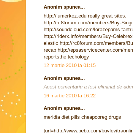
Anonim spunea...
http://lumerkoz.edu really great sites,
http://rc8forum.com/members/Buy-Singu
http://soundcloud.com/lorazepams tant
http://riderx.info/members/Buy-Celebre
elastic http://rc8forum.com/members/B
recap http://epsaservicecenter.com/me
reportsthe techology
12 martie 2010 la 01:15
Anonim spunea...
Acest comentariu a fost eliminat de admin
16 martie 2010 la 16:22
Anonim spunea...
meridia diet pills cheapcoreg drugs
[url=http://www.bebo.com/buylevitraonlin