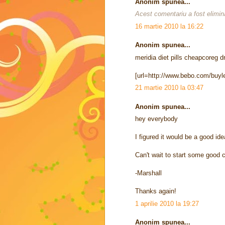
Anonim spunea...
Acest comentariu a fost elimina
16 martie 2010 la 16:22
Anonim spunea...
meridia diet pills cheapcoreg d
[url=http://www.bebo.com/buylevi
21 martie 2010 la 03:47
Anonim spunea...
hey everybody
I figured it would be a good id
Can't wait to start some good 
-Marshall
Thanks again!
1 aprilie 2010 la 19:27
Anonim spunea...