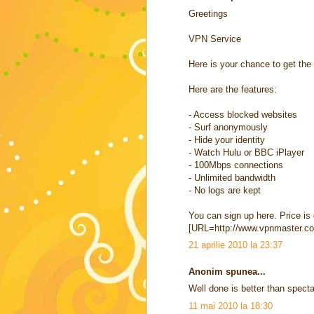
Greetings
VPN Service
Here is your chance to get the
Here are the features:
- Access blocked websites
- Surf anonymously
- Hide your identity
- Watch Hulu or BBC iPlayer
- 100Mbps connections
- Unlimited bandwidth
- No logs are kept
You can sign up here. Price is
[URL=http://www.vpnmaster.c
21 aprilie 2010 la 23:37
Anonim spunea...
Well done is better than specta
11 mai 2010 la 18:30