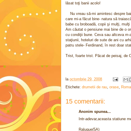
lăsat toţi banii acolo!
Nu vreau să-mi amintesc despre baia
care mi-a făcut bine- natura să traias
babe cu broboadă, copii şi mulţi, mulţi t
Am căutat o pensiune mai bine de o oră
cu condiţii bune. Ceva sau altceva m-a 
staţiunii, hoteluri de sute de ani cu ar
patru stele- Ferdinand, în rest doar sta
Trist, foarte trist. Păcat de peisaj, d
la
octombrie 29, 2008
Etichete:
drumetii de rau
,
orase
,
Roman
15 comentarii:
Anonim spunea...
Intr-adevar,aceasta statiune me
Raluque(5A)