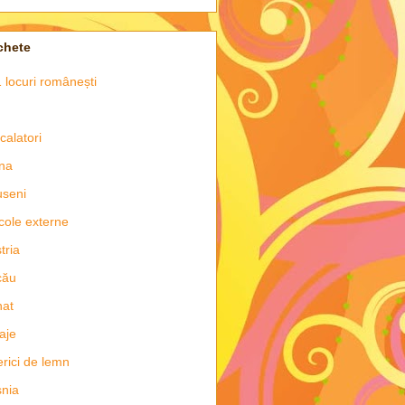
chete
 locuri românești
 calatori
na
seni
icole externe
tria
cău
nat
aje
erici de lemn
nia