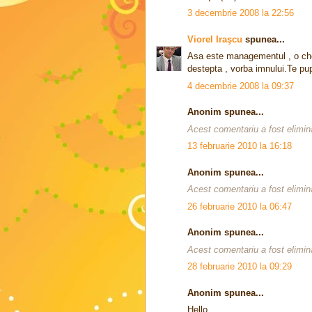
3 decembrie 2008 la 22:56
Viorel Iraşcu
spunea...
Asa este managementul , o ches
destepta , vorba imnului.Te pup
4 decembrie 2008 la 09:37
Anonim spunea...
Acest comentariu a fost elimina
13 februarie 2010 la 16:18
Anonim spunea...
Acest comentariu a fost elimina
26 februarie 2010 la 06:47
Anonim spunea...
Acest comentariu a fost elimina
28 februarie 2010 la 09:29
Anonim spunea...
Hello,