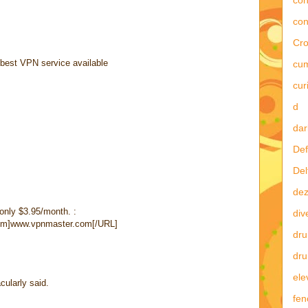
con
Cro
 best VPN service available
cu
curi
d
dar
Def
Del
dez
 only $3.95/month. :
div
om]www.vpnmaster.com[/URL]
dru
dru
ele
cularly said.
fe