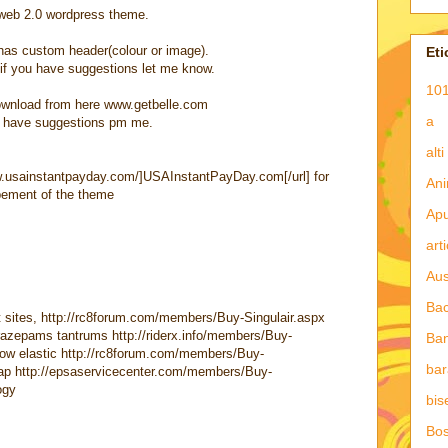
 web 2.0 wordpress theme.
 has custom header(colour or image).
Eti
o if you have suggestions let me know.
101
ownload from here www.getbelle.com
a
ou have suggestions pm me.
alti
w.usainstantpayday.com/]USAInstantPayDay.com[/url] for
Ani
pement of the theme
Apu
art
Aus
Ba
at sites, http://rc8forum.com/members/Buy-Singulair.aspx
razepams tantrums http://riderx.info/members/Buy-
Ba
ow elastic http://rc8forum.com/members/Buy-
bar
cap http://epsaservicecenter.com/members/Buy-
ogy
bis
Bos