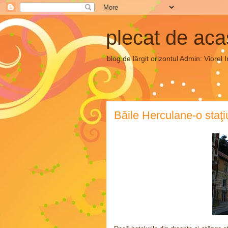
plecat de ac
blog de lărgit orizontul Admin: Vior
Băile Herculane-o staţiu