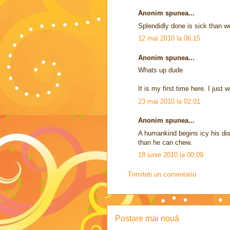
Anonim spunea...
Splendidly done is sick than we
12 mai 2010 la 06:15
Anonim spunea...
Whats up dude
It is my first time here. I just 
23 mai 2010 la 02:01
Anonim spunea...
A humankind begins icy his dis
than he can chew.
18 iunie 2010 la 00:09
Trimiteți un comentariu
Postare mai nouă