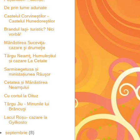
De prin lume adunate
Castelul Corvineştilor -
Castelul Hunedoreştilor
Brandul Iaşi- turistic? Nici
vorbă!
Mânăstirea Suceviţa-
cazare şi drumeţie
Târgu Neamţ, Humuleștiul
și cazare La Cetate
Sarmisegetusa și
ministațiunea Râuşor
Cetatea și Mânăstirea
Neamţului
Cu cortul la Oituz
Târgu Jiu - Minunile lui
Brâncuşi
Lacul Roșu- cazare la
Gyilkosto
►
septembrie
(8)