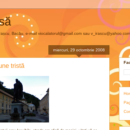
asă
el Irașcu, Bacău, e-mail viocalatorul@gmail.com sau v_irascu@yahoo.co
miercuri, 29 octombrie 2008
Fac
ne tristă
Ho
Pag
Con