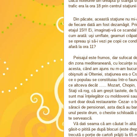
Dacă hotelurile din dreapta şi stânga st
trafic era la ora 18 prin centrul staţiuni
Din păcate, această staţiune nu mi-a
de fiecare dată am fost dezamăgit. Pri
etajul 15!!! Ei, imaginați-vă ce scandal 
cum arată: uşi umflate, geamuri crăpate,
se opreau şi să-i vezi pe copii ce cond
afară la ora 11?
Peisajul este frumos, dar sufocat d
din zona mediteraneană, cu locuinţe su
acesta, când am ajuns nu m-am bucurat 
obişnuiti ai Olteniei, staţiunea era o C
ce o populau se constituiau într-o fau
ce altceva decât ...... Mozart, Chopin
Staţi vă rog, că am greșit tastele, de f
sunt mai înţelegător cu moldovenii sau
sunt doar două restaurante- Cezar- o 
săracii de pensionari, asta dacă au ba
unul peste drum, o chestie schiloadă ca
te servească.
Vă dati seama că am căutat în altă p
găsit-o pitită pe după blocuri (este dre
trecută o porție de cartofi prăjiți la 6