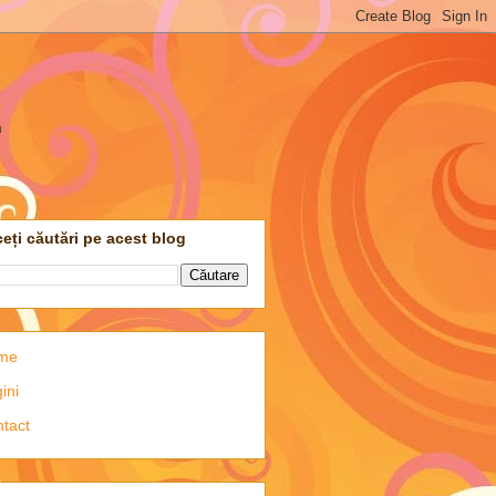
m
eți căutări pe acest blog
me
ini
tact