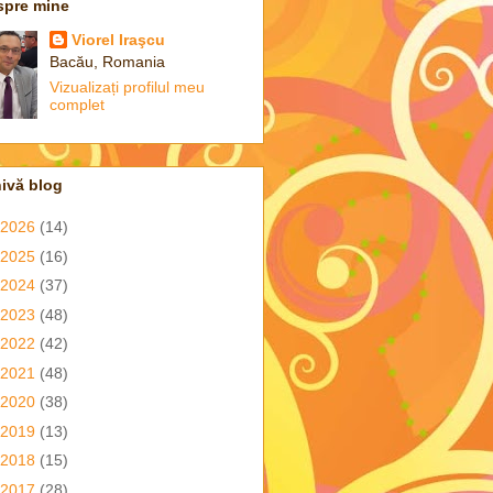
spre mine
Viorel Iraşcu
Bacău, Romania
Vizualizați profilul meu
complet
ivă blog
2026
(14)
2025
(16)
2024
(37)
2023
(48)
2022
(42)
2021
(48)
2020
(38)
2019
(13)
2018
(15)
2017
(28)