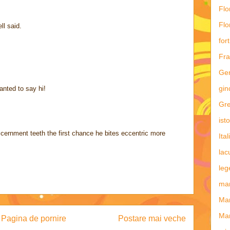
Flo
Flo
ll said.
fort
Fra
Ge
gin
wanted to say hi!
Gre
ist
cernment teeth the first chance he bites eccentric more
Ital
lac
leg
man
Ma
Mar
Pagina de pornire
Postare mai veche