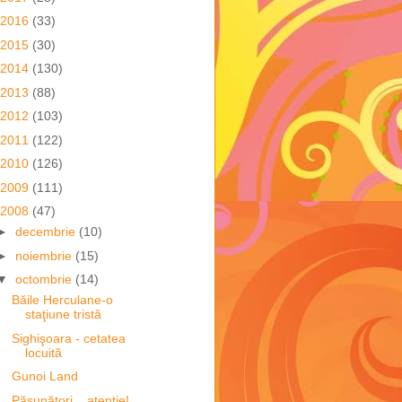
2016
(33)
2015
(30)
2014
(130)
2013
(88)
2012
(103)
2011
(122)
2010
(126)
2009
(111)
2008
(47)
►
decembrie
(10)
►
noiembrie
(15)
▼
octombrie
(14)
Băile Herculane-o
staţiune tristă
Sighişoara - cetatea
locuită
Gunoi Land
Pășunători ...atenție!