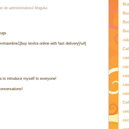
Bra
t de administratorul blogului.
Buc
Buc
Buc
rugs
ca
traonline1]buy levitra online with fast delivery[/url]
Cal
ca
car
ca
ea to introduce myself to everyone!
cas
conversations!
cas
Ce
cet
circ
con