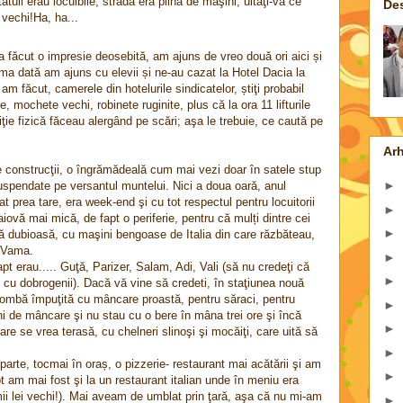
atuii erau locuibile, strada era plină de maşini, uitaţi-vă ce
De
i vechi!Ha, ha...
 făcut o impresie deosebită, am ajuns de vreo două ori aici și
ma dată am ajuns cu elevii și ne-au cazat la Hotel Dacia la
am făcut, camerele din hotelurile sindicatelor, știţi probabil
 mochete vechi, robinete ruginite, plus că la ora 11 lifturile
iţie fizică făceau alergând pe scări; aşa le trebuie, ce caută pe
Arh
e construcţii, o îngrămădeală cum mai vezi doar în satele stup
►
spendate pe versantul muntelui. Nici a doua oară, anul
prea tare, era week-end şi cu tot respectul pentru locuitorii
►
raiovă mai mică, de fapt o periferie, pentru că mulți dintre cei
►
nă dubioasă, cu maşini bengoase de Italia din care răzbăteau,
, Vama.
►
apt erau..... Guţă, Parizer, Salam, Adi, Vali (să nu credeţi că
►
 cu dobrogenii). Dacă vă vine să credeti, în staţiunea nouă
bombă împuţită cu mâncare proastă, pentru săraci, pentru
►
ni de mâncare şi nu stau cu o bere în mâna trei ore şi încă
►
re se vrea terasă, cu chelneri slinoşi şi mocăiţi, care uită să
►
arte, tocmai în oraș, o pizzerie- restaurant mai acătării şi am
►
pt am mai fost şi la un restaurant italian unde în meniu era
5 mii lei vechi!). Mai aveam de umblat prin ţară, aşa că nu mi-am
►