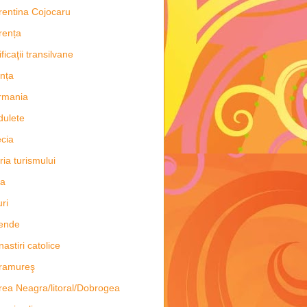
rentina Cojocaru
rența
ificaţii transilvane
nța
rmania
dulete
cia
oria turismului
ia
uri
ende
astiri catolice
ramureş
ea Neagra/litoral/Dobrogea