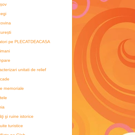
șov
egi
ovina
urești
latori pe PLECATDEACASA
imani
mpare
acterizari unitati de relief
scade
e memoriale
tele
hia
ăţi şi ruine istorice
uite turistice
flicte pe Glob