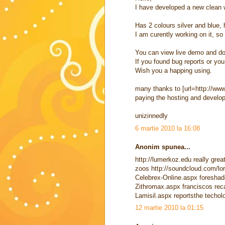
I have developed a new clean
Has 2 colours silver and blue,
I am curently working on it, s
You can view live demo and d
If you found bug reports or y
Wish you a happing using.
many thanks to [url=http://ww
paying the hosting and develo
unizinnedly
6 martie 2010 la 16:08
Anonim spunea...
http://lumerkoz.edu really gre
zoos http://soundcloud.com/lo
Celebrex-Online.aspx foreshad
Zithromax.aspx franciscos re
Lamisil.aspx reportsthe techol
12 martie 2010 la 01:15