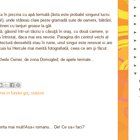
►
 în piscina cu apă termală (ăsta este probabil singurul lucru
►
că!), unde stăteau claie peste gramadă sute de oameni, bătrâni,
►
ineri cu lanţuri groase la gât.
, găsind într-un târziu o căsuţă în oraş, cu două camere, și
►
întristat, daca mai era nevoie. Paragina din centrul vechi al
►
hitectură deosebită stau în ruine, unul singur este renovat si are
tuia lui Hercule mai merită fotografiată, ceea ce am şi făcut.
►
►
e Cheile Cernei, de zona Domogled, de apele termale...
►
▼
ia in fundul gol
,
statiuni
rita mai mult!Asa-i romanu... De! Ce sa-i faci?