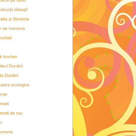
strucţii săseşti
ația și Slovenia
m se maninca
ozitati
k tourism
ileul Dunării
ta Dunării
astre ecologice
erse
metii
metii de rau
vi
nomene