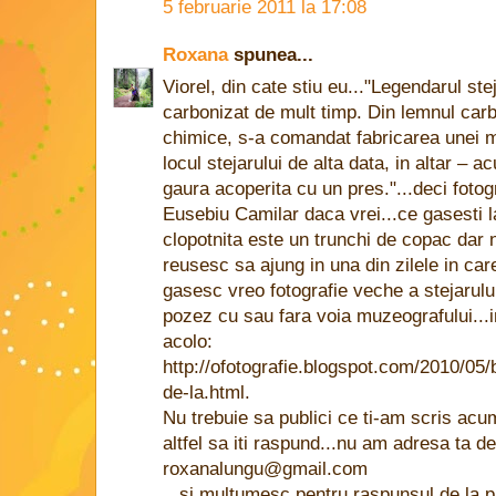
5 februarie 2011 la 17:08
Roxana
spunea...
Viorel, din cate stiu eu..."Legendarul ste
carbonizat de mult timp. Din lemnul carb
chimice, s-a comandat fabricarea unei m
locul stejarului de alta data, in altar – 
gaura acoperita cu un pres."...deci fotogr
Eusebiu Camilar daca vrei...ce gasesti l
clopotnita este un trunchi de copac dar n
reusesc sa ajung in una din zilele in ca
gasesc vreo fotografie veche a stejarulu
pozez cu sau fara voia muzeografului...in
acolo:
http://ofotografie.blogspot.com/2010/05/
de-la.html.
Nu trebuie sa publici ce ti-am scris ac
altfel sa iti raspund...nu am adresa ta d
roxanalungu@gmail.com
...si multumesc pentru raspunsul de la pl