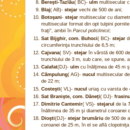
Bereşti-Tazlău
( BC)-
ulm
multisecular c
Blaj
( AB)-
stejar
vechi de 500 de ani;
Botoşani
-
stejar
multisecular cu diametr
multisecular format din opt tulpini pornit
fraţi", ambii în
Parcul policlinicii
;
Sat Bijghir, com. Buhoci
( BC)-
stejar
de
circumferinţa trunchiului de 6,5 m;
Cajvana
( SV)-
stejar
în vârstă de 600 de
trunchiului de 3 m, sub care, se spune, a
Calafat
(DJ)-
ulm
cu înălţimea de 45 m ş
Câmpulung
( AG)-
nucul
multisecular de
de 22 m;
Costeşti
( VL)-
nucul
uriaş cu varsta de 
Sat Branişte, com. Dăneţi
( DJ)-
frasinu
Dimitrie Cantemir
( VS)-
stejarul
de la
T
înăltimea de 35 m şi diametrul coroanei 
Dioşti
(DJ)-
stejar brumăriu
de 500 de an
coroanei de 25 m, în el se află clopotniţa 