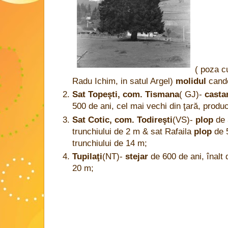
( poza c
Radu Ichim, in satul Argel)
molidul
cande
Sat Topeşti, com. Tismana
( GJ)-
casta
500 de ani, cel mai vechi din ţară, prod
Sat Cotic, com. Todireşti
(VS)-
plop
de 
trunchiului de 2 m & sat Rafaila
plop
de 
trunchiului de 14 m;
Tupilaţi
(NT)-
stejar
de 600 de ani, înalt
20 m;