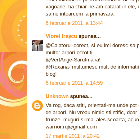
vagoane, ba chiar ne-am catarat in ele, d
sa ne intoarcem la primavara.
6 februarie 2011 la 13:44
Viorel Iraşcu
spunea...
@Calatorul-corect, si eu imi doresc sa 
multor arbori ocrotiti.
@VertAnge-Sarutmana!
@Roxana- multumesc mult de informatii
blog!
6 februarie 2011 la 14:59
Unknown
spunea...
Va rog, daca stiti, orientati-ma unde pot
de arbori. Nu vreau nimic stiintific, doar 
frunze, muguri si mai ales scoarta, acu
warrior.rq@gmail.com
17 martie 2011 la 20:42