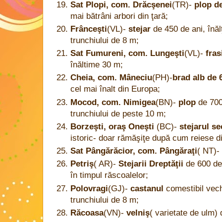
Sat Plopi, com. Drăcşenei
(TR)-
plop de
mai bătrâni arbori din ţară;
Frânceşti
(VL)-
stejar
de 450 de ani, înăl
trunchiului de 8 m;
Sat Fumureni, com. Lungeşti
(VL)-
fras
înăltime 30 m;
Cheia, com. Mâneciu
(PH)-
brad alb de 
cel mai înalt din Europa;
Mocod, com. Nimigea
(BN)-
plop
de 700
trunchiului de peste 10 m;
Borzeşti, oraş Oneşti
(BC)-
stejarul se
istoric- doar rămăşiţe după cum reiese d
Sat Pângărăcior, com. Pângăraţi
( NT)-
Petriş
( AR)-
Stejarii Dreptăţii
de 600 de 
în timpul răscoalelor;
Polovragi
(GJ)-
castanul
comestibil vech
trunchiului de 8 m;
Răcoasa
(VN)-
velniş
( varietate de ulm) 