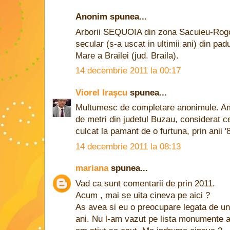
Anonim spunea...
Arborii SEQUOIA din zona Sacuieu-Rogoj
secular (s-a uscat in ultimii ani) din pad
Mare a Brailei (jud. Braila).
14 decembrie 2011 la 00:17
Viorel Iraşcu
spunea...
Multumesc de completare anonimule. Am 
de metri din judetul Buzau, considerat ce
culcat la pamant de o furtuna, prin anii '
14 decembrie 2011 la 08:13
mariana
spunea...
Vad ca sunt comentarii de prin 2011.
Acum , mai se uita cineva pe aici ?
As avea si eu o preocupare legata de un 
ani. Nu l-am vazut pe lista monumente al