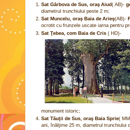
Sat Gârbova de Sus, oraş Aiud
( AB)-
g
diametrul trunchiului peste 2 m;
Sat Muncelu, oraş Baia de Arieş
(AB)-
ocrotit cu frunzele uscate iarna pentru pr
Sat Ţebea, com Baia
de Cris
( HD)-
monument istoric;
Sat Tăuţii de Sus, oraş Baia Sprie
( MM
ani, înălţime 25 m, diametrul trunchiului 