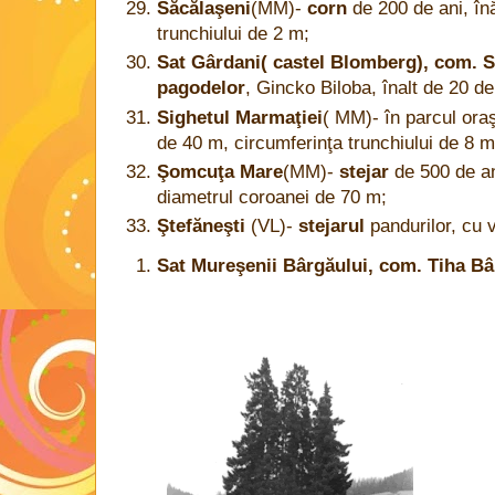
Săcălaşeni
(MM)-
corn
de 200 de ani, în
trunchiului de 2 m;
Sat Gârdani( castel Blomberg), com. S
pagodelor
, Gincko Biloba, înalt de 20 de
Sighetul Marmaţiei
( MM)- în parcul ora
de 40 m, circumferinţa trunchiului de 8 m
Şomcuţa Mare
(MM)-
stejar
de 500 de an
diametrul coroanei de 70 m;
Ştefăneşti
(VL)-
stejarul
pandurilor, cu 
Sat Mureşenii Bârgăului, com. Tiha Bâ