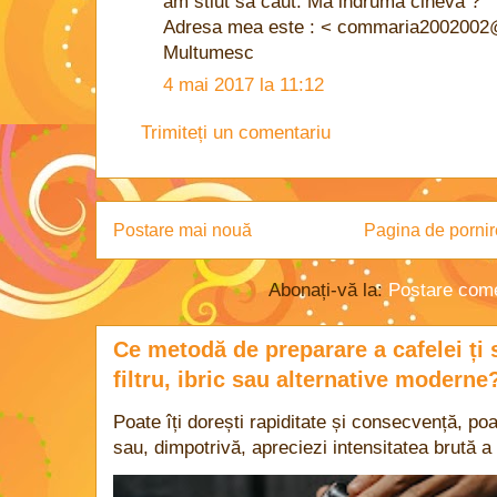
am stiut sa caut. Ma indruma cineva ?
Adresa mea este : < commaria2002002
Multumesc
4 mai 2017 la 11:12
Trimiteți un comentariu
Postare mai nouă
Pagina de pornir
Abonați-vă la:
Postare come
Ce metodă de preparare a cafelei ți 
filtru, ibric sau alternative moderne
Poate îți dorești rapiditate și consecvență, poa
sau, dimpotrivă, apreciezi intensitatea brută a 