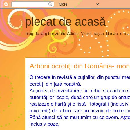
plecat de acasă
blog de lărgit orizontul Admin: Viorel Irașcu, Bacău, e
Arborii ocrotiţi din România- mon
O trecere în revistă a puţinilor, din punctul me
ocrotiţi din ţara noastră.
Acţiunea de inventariere ar trebui să cadă în 
autorităţilor locale, după care un grup de entuzi
realizeze o hartă şi o listă+ fotografii (inclusi
mii(cred!) de arbori care au nevoie de protecţie 
Până atunci să ne multumim cu ce avem. Aștep
inclusiv poze.