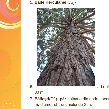
Băile Herculane
( CS)-
arbor
30 m;
Băileşti
(DJ)-
păr
salbatic din codrul sec
m, diametrul trunchiului de 2 m;