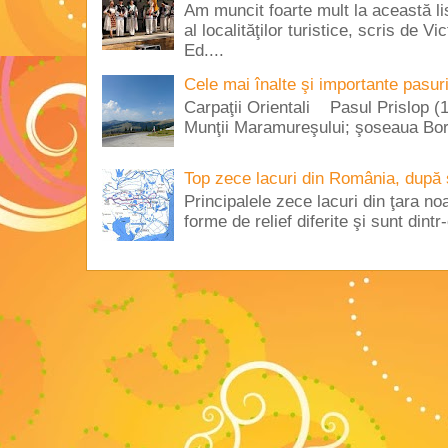
Am muncit foarte mult la această lis
al localităţilor turistice, scris de 
Ed....
Cele mai înalte şi importante pasur
Carpaţii Orientali Pasul Prislop (1
Munţii Maramureşului; şoseaua Borş
Top zece lacuri din România, după 
Principalele zece lacuri din ţara no
forme de relief diferite şi sunt dintr