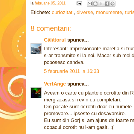
la
februarie 05, 2011
Etichete:
curiozitati
,
diverse
,
monumente
,
tur
8 comentarii:
Călătorul
spunea...
Interesant! Impresionante maretia si fru
s-ar transmite si la noi. Macar sub moli
poposesc candva.
5 februarie 2011 la 16:33
VertAnge
spunea...
Aveam o carte cu plantele ocrotite din
merg acasa si revin cu completari.
Din pacate sunt ocrotiti doar cu numele
promovare...lipseste cu desavarsire.
Eu sunt din Gorj si am ajuns de foarte mu
copacul ocrotit nu l-am gasit. :(