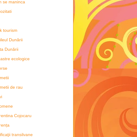
m se maninca
ozitati
k tourism
ileul Dunării
ta Dunării
astre ecologice
erse
metii
metii de rau
vi
nomene
rentina Cojocaru
rența
ificaţii transilvane