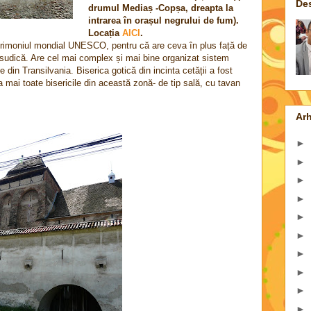
De
drumul Mediaș -Copșa, dreapta la
intrarea în orașul negrului de fum).
Locația
AICI
.
patrimoniul mondial UNESCO, pentru că are ceva în plus față de
ia sudică. Are cel mai complex și mai bine organizat sistem
te din Transilvania. Biserica gotică din incinta cetății a fost
ca mai toate bisericile din această zonă- de tip sală, cu tavan
Arh
►
►
►
►
►
►
►
►
►
►