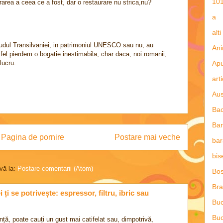
101
rarea a ceea ce a fost, dar o restaurare nu strica,nu?
a
alti
n sudul Transilvaniei, in patrimoniul UNESCO sau nu, au
Ani
tfel pierdem o bogatie inestimabila, char daca, noi romanii,
lucru.
Apu
art
Aus
Ba
Ba
Pagina de pornire
Postare mai veche
bar
bis
vă la:
Postare comentarii (Atom)
Bos
Bra
ți se potrivește: espressor, filtru, ibric sau
Buc
Buc
nță, poate cauți un gust mai catifelat sau, dimpotrivă,