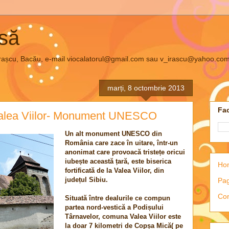
asă
el Irașcu, Bacău, e-mail viocalatorul@gmail.com sau v_irascu@yahoo.co
marți, 8 octombrie 2013
Fac
Valea Viilor- Monument UNESCO
Un alt monument UNESCO din
România care zace în uitare, într-un
anonimat care provoacă tristețe oricui
iubește această țară, este biserica
Ho
fortificată de la Valea Viilor, din
județul Sibiu.
Pag
Con
Situată între dealurile ce compun
partea nord-vestică a Podișului
Târnavelor, comuna Valea Viilor este
la doar 7 kilometri de Copșa Mică( pe