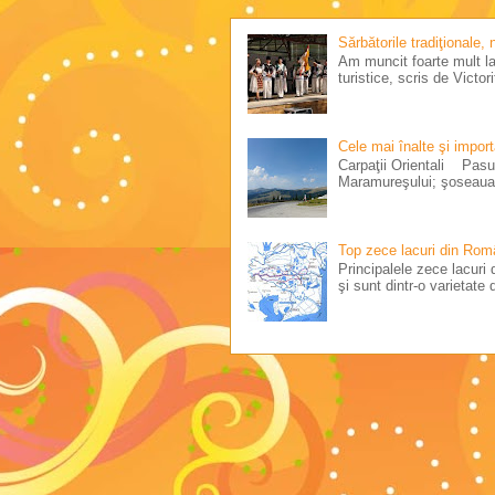
Sărbătorile tradiţionale,
Am muncit foarte mult la 
turistice, scris de Victo
Cele mai înalte şi impor
Carpaţii Orientali Pasul
Maramureşului; şoseaua 
Top zece lacuri din Rom
Principalele zece lacuri d
şi sunt dintr-o varietate d