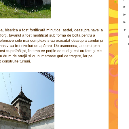
►
►
►
▼
a, biserica a fost fortificată minuțios, astfel, deasupra navei a
aforți, tavanul a fost modificat sub formă de boltă pentru a
 defensive cele mai complexe s-au executat deasupra corului și
 masiv cu trei niveluri de apărare. De asemenea, accesul prin
ost supraînălțat, în timp ce porțile de sud și est au fost și ele
 cu drum de strajă și cu numeroase guri de tragere, iar pe
t construite turnuri.