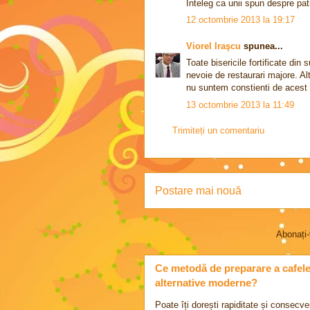
Inteleg ca unii spun despre pat
12 octombrie 2013 la 19:17
Viorel Iraşcu
spunea...
Toate bisericile fortificate di
nevoie de restaurari majore. Al
nu suntem constienti de acest 
13 octombrie 2013 la 11:49
Trimiteți un comentariu
Postare mai nouă
Abonați-
Ce metodă de preparare a cafelei 
alternative moderne?
Poate îți dorești rapiditate și consecve