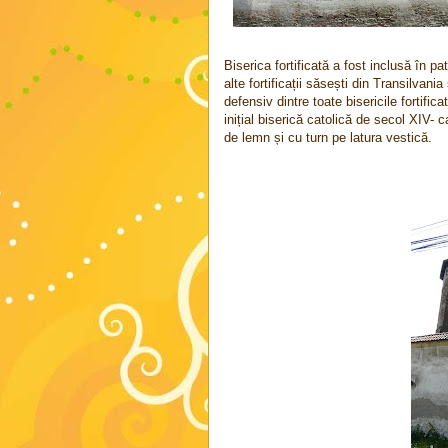
Biserica fortificată a fost inclusă în 
alte fortificații săsești din Transilvan
defensiv dintre toate bisericile fortifica
inițial biserică catolică de secol XIV- 
de lemn și cu turn pe latura vestică.