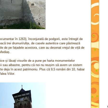
documentar în 1263), înconjurată de podgorii, este întregit de
leacă trei drumuri/ulițe, de casele autentice care păstrează
iile de pe fațadele acestora, care au desenat vrejul de viță de
 Mediaș.
ce și lăsați visurile de a pune pe harta monumentelor
i sau albastre, pentru că noi nu reușim să avem un sistem
ste deja în acest patrimoniu. Plus că 9,5 români din 10, habar
lea Viilor.