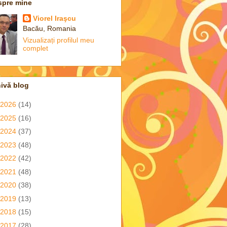
spre mine
Viorel Iraşcu
Bacău, Romania
Vizualizați profilul meu
complet
ivă blog
2026
(14)
2025
(16)
2024
(37)
2023
(48)
2022
(42)
2021
(48)
2020
(38)
2019
(13)
2018
(15)
2017
(28)