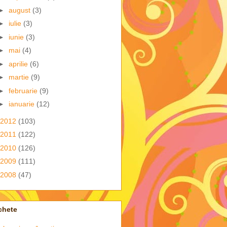
►
august
(3)
►
iulie
(3)
►
iunie
(3)
►
mai
(4)
►
aprilie
(6)
►
martie
(9)
►
februarie
(9)
►
ianuarie
(12)
2012
(103)
2011
(122)
2010
(126)
2009
(111)
2008
(47)
chete