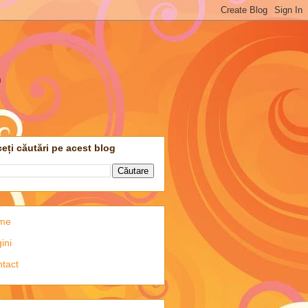
m
eți căutări pe acest blog
me
ini
tact