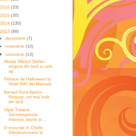
2016
(33)
2015
(30)
2014
(130)
2013
(88)
►
decembrie
(7)
►
noiembrie
(10)
▼
octombrie
(13)
Abația Sfântul Ștefan-
singura din țară și care
ap...
Petrece de Halloween la
Hotel IAKI din Mamaia
Barajul Gura Apelor-
Retezat- cel mai înalt
din țară
Ulpia Traiana
Sarmisegetusa-
impresii, istorie și ...
O excursie în Cheile
Dâmbovicioarei la