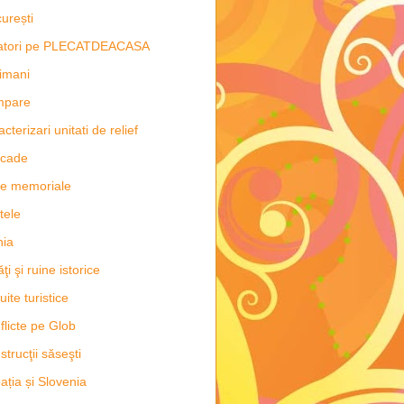
urești
latori pe PLECATDEACASA
imani
mpare
acterizari unitati de relief
scade
e memoriale
tele
hia
ăţi şi ruine istorice
uite turistice
flicte pe Glob
strucţii săseşti
ația și Slovenia