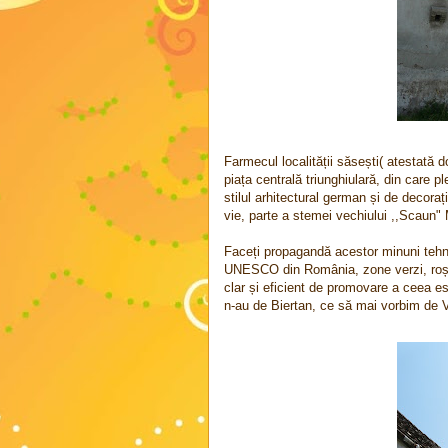
Farmecul localității săsești( atestată 
piața centrală triunghiulară, din care p
stilul arhitectural german și de decoraț
vie, parte a stemei vechiului ,,Scaun"
Faceți propagandă acestor minuni tehni
UNESCO din România, zone verzi, roși
clar și eficient de promovare a ceea e
n-au de Biertan, ce să mai vorbim de Va