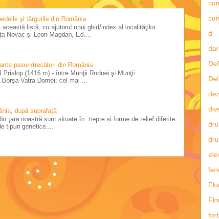
cu
curi
 nedeile şi târgurile din România
această listă, cu ajutorul unui ghid/index al localităţilor
d
riţa Novac şi Leon Magdan, Ed....
dar
Def
tante pasuri/trecători din România
 Prislop (1416 m) - între Munţii Rodnei şi Munţii
Del
Borşa-Vatra Dornei; cel mai ...
dez
div
ânia, după suprafaţă
in ţara noastră sunt situate în trepte și forme de relief diferite
dru
e tipuri genetice....
dru
ele
fe
Flo
Flo
fort