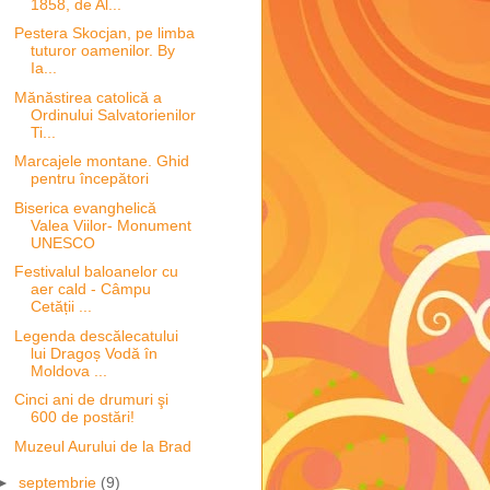
1858, de Al...
Pestera Skocjan, pe limba
tuturor oamenilor. By
Ia...
Mănăstirea catolică a
Ordinului Salvatorienilor
Ti...
Marcajele montane. Ghid
pentru începători
Biserica evanghelică
Valea Viilor- Monument
UNESCO
Festivalul baloanelor cu
aer cald - Câmpu
Cetății ...
Legenda descălecatului
lui Dragoș Vodă în
Moldova ...
Cinci ani de drumuri şi
600 de postări!
Muzeul Aurului de la Brad
►
septembrie
(9)