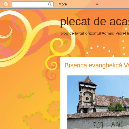
plecat de ac
blog de lărgit orizontul Admin: Vior
Biserica evanghelică 