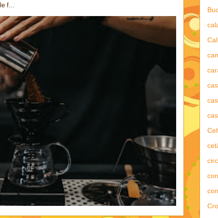
e f...
Buc
ca
Cal
ca
car
ca
cas
cas
Ce
cet
circ
con
con
Cro