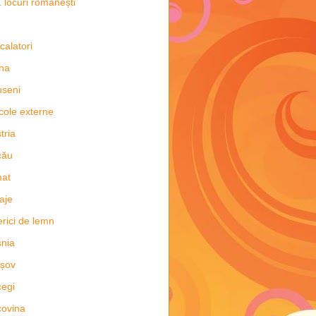
 locuri românești
 calatori
na
seni
icole externe
tria
cău
nat
aje
erici de lemn
nia
șov
egi
ovina