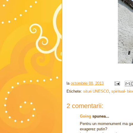
la
octombrie 08, 2013
Etichete:
situri UNESCO
,
spiritual- bis
2 comentarii:
Going
spunea...
Pentru un momenument ma gande
exagerez putin?