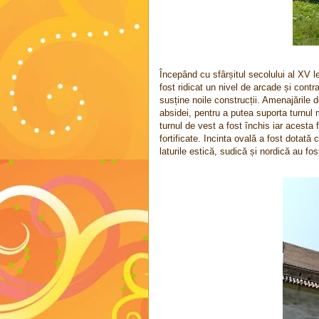
Începând cu sfârșitul secolului al XV le
fost ridicat un nivel de arcade și contr
susține noile construcții. Amenajările
absidei, pentru a putea suporta turnul
turnul de vest a fost închis iar acesta f
fortificate. Incinta ovală a fost dotată
laturile estică, sudică și nordică au fos