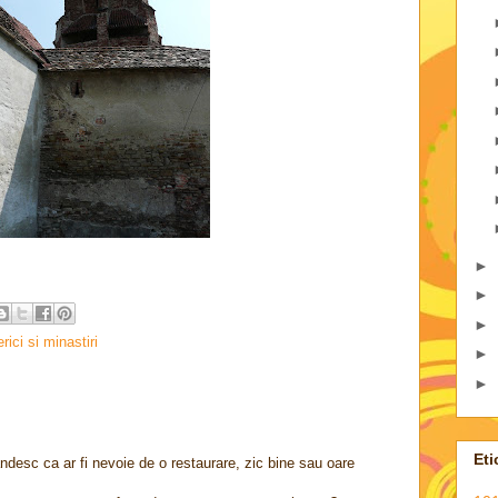
►
►
►
erici si minastiri
►
►
Eti
sc ca ar fi nevoie de o restaurare, zic bine sau oare