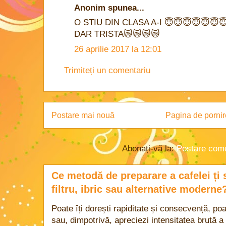
Anonim spunea...
O STIU DIN CLASA A-I 😇😇😇😇😇😇
DAR TRISTA😿😿😿😿
26 aprilie 2017 la 12:01
Trimiteți un comentariu
Postare mai nouă
Pagina de pornir
Abonați-vă la:
Postare come
Ce metodă de preparare a cafelei ți 
filtru, ibric sau alternative moderne
Poate îți dorești rapiditate și consecvență, poa
sau, dimpotrivă, apreciezi intensitatea brută a 