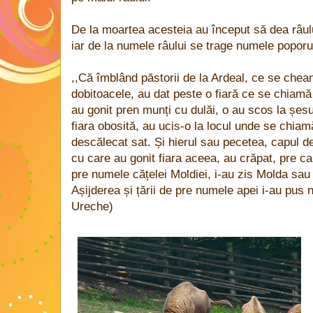
De la moartea acesteia au început să dea râu
iar de la numele râului se trage numele poporu
,,Că îmblând păstorii de la Ardeal, ce se ch
dobitoacele, au dat peste o fiară ce se chiam
au gonit pren munți cu dulăi, o au scos la șesu
fiara obosită, au ucis-o la locul unde se chi
descălecat sat. Și hierul sau pecetea, capul 
cu care au gonit fiara aceea, au crăpat, pre c
pre numele cățelei Moldiei, i-au zis Molda sau
Așijderea și țării de pre numele apei i-au pus
Ureche)