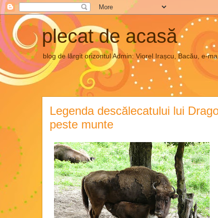
plecat de acasă
blog de lărgit orizontul Admin: Viorel Irașcu, Bacău, e
Legenda descălecatului lui Drag
peste munte