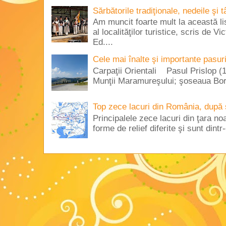
Sărbătorile tradiţionale, nedeile şi 
Am muncit foarte mult la această lis
al localităţilor turistice, scris de 
Ed....
Cele mai înalte şi importante pasur
Carpaţii Orientali Pasul Prislop (1
Munţii Maramureşului; şoseaua Borş
Top zece lacuri din România, după 
Principalele zece lacuri din ţara no
forme de relief diferite şi sunt dintr