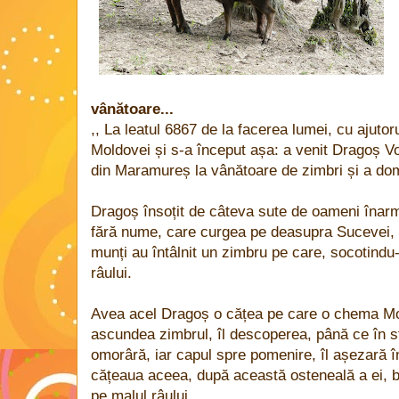
vânătoare...
,, La leatul 6867 de la facerea lumei, cu ajuto
Moldovei și s-a început așa: a venit Dragoș 
din Maramureș la vânătoare de zimbri și a domn
Dragoș însoțit de câteva sute de oameni înarma
fără nume, care curgea pe deasupra Sucevei, 
munți au întâlnit un zimbru pe care, socotindu-
râului.
Avea acel Dragoș o cățea pe care o chema Mo
ascundea zimbrul, îl descoperea, până ce în sfâ
omorâră, iar capul spre pomenire, îl așezară în
cățeaua aceea, după această osteneală a ei, b
pe malul râului.