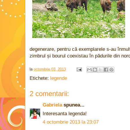
degenerare, pentru că exemplarele s-au înmulți
zimbrul și bourul coexistau în pădurile din nordu
la
octombrie 03, 2013
Etichete:
legende
2 comentarii:
Gabriela
spunea...
Interesanta legenda!
4 octombrie 2013 la 23:07