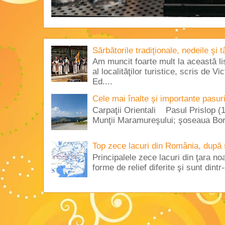
Sărbătorile tradiţionale, nedeile şi 
Am muncit foarte mult la această lis
al localităţilor turistice, scris de 
Ed....
Cele mai înalte şi importante pasur
Carpaţii Orientali Pasul Prislop (1
Munţii Maramureşului; şoseaua Borş
Top zece lacuri din România, după 
Principalele zece lacuri din ţara no
forme de relief diferite şi sunt dintr