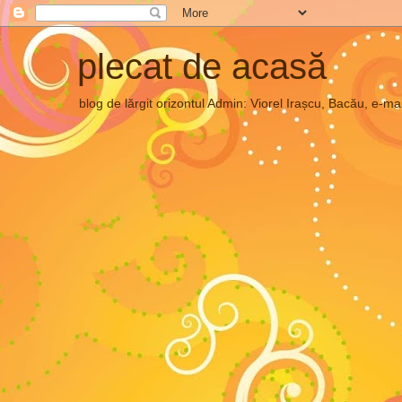
plecat de acasă
blog de lărgit orizontul Admin: Viorel Irașcu, Bacău, e