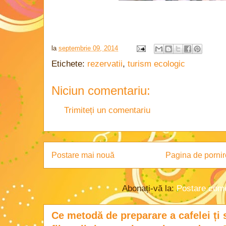
la
septembrie 09, 2014
Etichete:
rezervatii
,
turism ecologic
Niciun comentariu:
Trimiteți un comentariu
Postare mai nouă
Pagina de pornir
Abonați-vă la:
Postare come
Ce metodă de preparare a cafelei ți 