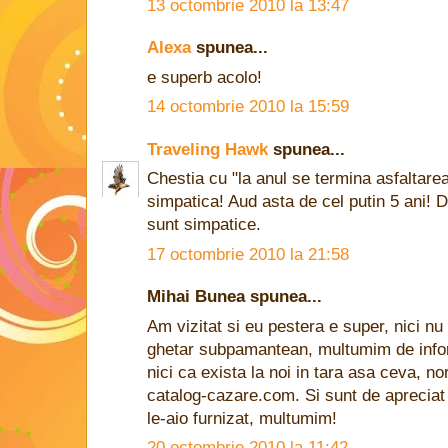
13 octombrie 2010 la 13:47
Alexa
spunea...
e superb acolo!
14 octombrie 2010 la 15:59
Traveling Hawk
spunea...
Chestia cu "la anul se termina asfaltare
simpatica! Aud asta de cel putin 5 ani! 
sunt simpatice.
17 octombrie 2010 la 21:58
Mihai Bunea spunea...
Am vizitat si eu pestera e super, nici n
ghetar subpamantean, multumim de infor
nici ca exista la noi in tara asa ceva, n
catalog-cazare.com. Si sunt de apreciat s
le-aio furnizat, multumim!
20 octombrie 2010 la 11:42