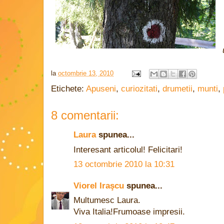
la
octombrie 13, 2010
Etichete:
Apuseni
,
curiozitati
,
drumetii
,
munti
,
8 comentarii:
Laura
spunea...
Interesant articolul! Felicitari!
13 octombrie 2010 la 10:31
Viorel Iraşcu
spunea...
Multumesc Laura.
Viva Italia!Frumoase impresii.