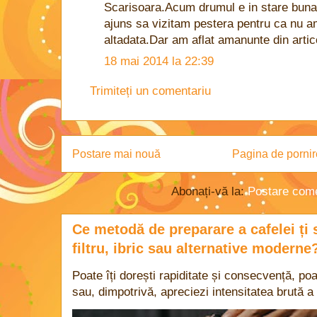
Scarisoara.Acum drumul e in stare buna,
ajuns sa vizitam pestera pentru ca nu a
altadata.Dar am aflat amanunte din arti
18 mai 2014 la 22:39
Trimiteți un comentariu
Postare mai nouă
Pagina de pornir
Abonați-vă la:
Postare come
Ce metodă de preparare a cafelei ți 
filtru, ibric sau alternative moderne
Poate îți dorești rapiditate și consecvență, poa
sau, dimpotrivă, apreciezi intensitatea brută a 