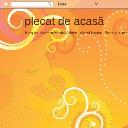
plecat de acasă
blog de lărgit orizontul Admin: Viorel Irașcu, Bacău, e