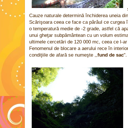
Cauze naturale determină închiderea uneia dint
Scărişoara ceea ce face ca pârâul ce curgea î
o temperatură medie de -2 grade, astfel că ap
unui gheţar subpământean cu un volum estimat
ultimele cercetări de 120 000 mc, ceea ce l-ar
Fenomenul de blocare a aerului rece în interioru
condiţiile de afară se numeşte ,,
fund de sac
".