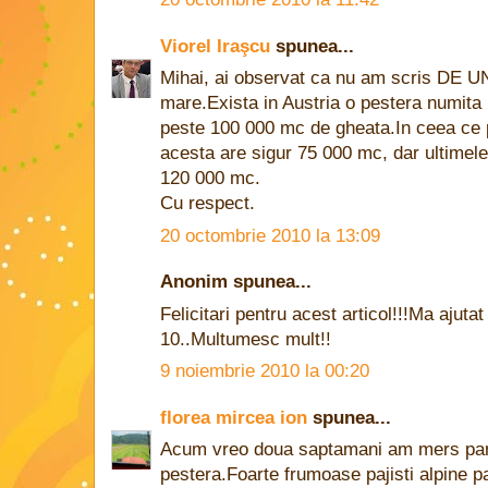
Viorel Iraşcu
spunea...
Mihai, ai observat ca nu am scris DE U
mare.Exista in Austria o pestera numi
peste 100 000 mc de gheata.In ceea ce p
acesta are sigur 75 000 mc, dar ultimele 
120 000 mc.
Cu respect.
20 octombrie 2010 la 13:09
Anonim spunea...
Felicitari pentru acest articol!!!Ma ajuta
10..Multumesc mult!!
9 noiembrie 2010 la 00:20
florea mircea ion
spunea...
Acum vreo doua saptamani am mers pa
pestera.Foarte frumoase pajisti alpine p