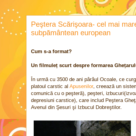
Peştera Scărişoara- cel mai mar
subpământean european
Cum s-a format?
Un filmuleț scurt despre formarea Ghețarul
În urmă cu 3500 de ani pârâul Ocoale, ce curg
platoul carstic al
Apusenilor
, creează un siste
comunică cu o peşteră), peşteri, izbucuri(izvoa
depresiuni carstice), care includ Peştera Gheţa
Avenul din Şesuri şi Izbucul Dobreştilor.