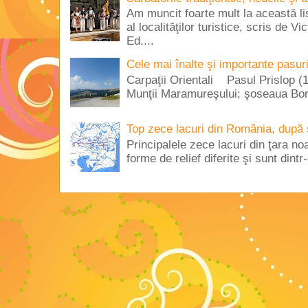
Am muncit foarte mult la această lis
al localităţilor turistice, scris de 
Ed....
Cele mai înalte şi importante pasur
Carpaţii Orientali Pasul Prislop (1
Munţii Maramureşului; şoseaua Borş
Top zece lacuri din România, după 
Principalele zece lacuri din ţara no
forme de relief diferite şi sunt dintr