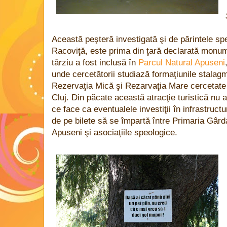
Această peşteră investigată şi de părintele spe
Racoviţă, este prima din ţară declarată monume
târziu a fost inclusă în
Parcul Natural Apuseni
unde cercetătorii studiază formaţiunile stalagmi
Rezervaţia Mică şi Rezarvaţia Mare cercetate d
Cluj. Din păcate această atracţie turistică nu 
ce face ca eventualele investiţii în infrastructu
de pe bilete să se împartă între Primaria Gârd
Apuseni şi asociaţiile speologice.