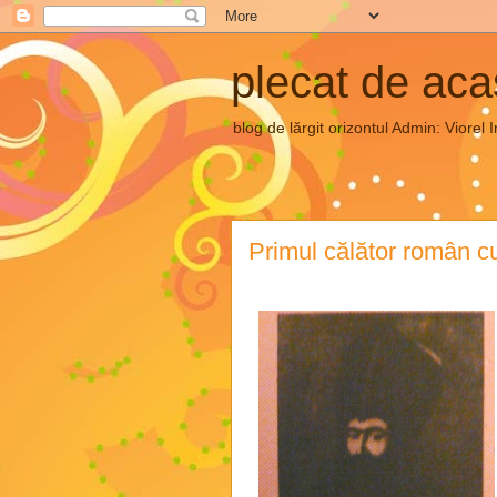
plecat de ac
blog de lărgit orizontul Admin: Vior
Primul călător român cu