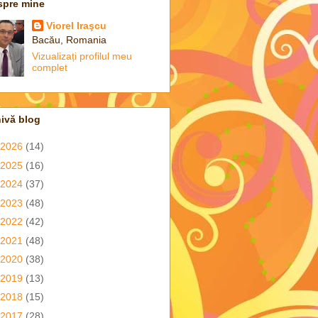
spre mine
Viorel Iraşcu
Bacău, Romania
Vizualizați profilul meu
complet
ivă blog
2026
(14)
2025
(16)
2024
(37)
2023
(48)
2022
(42)
2021
(48)
2020
(38)
2019
(13)
2018
(15)
2017
(28)