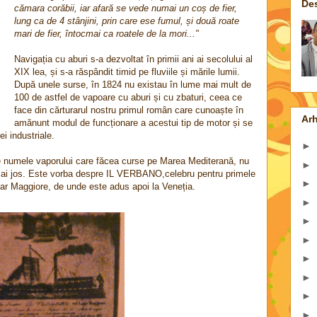
De
cămara corăbii, iar afară se vede numai un coș de fier,
lung ca de 4 stânjini, prin care ese fumul, și două roate
mari de fier, întocmai ca roatele de la mori..."
Navigația cu aburi s-a dezvoltat în primii ani ai secolului al
XIX lea, și s-a răspândit timid pe fluviile și mările lumii.
După unele surse, în 1824 nu existau în lume mai mult de
100 de astfel de vapoare cu aburi și cu zbaturi, ceea ce
face din cărturarul nostru primul român care cunoaște în
Arh
amănunt modul de funcționare a acestui tip de motor și se
ei industriale.
►
ne numele vaporului care făcea curse pe Marea Mediterană, nu
►
mai jos. Este vorba despre IL VERBANO,celebru pentru primele
►
iar Maggiore, de unde este adus apoi la Veneția.
►
►
►
►
►
►
►