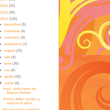
2016
(33)
2015
(30)
2014
(130)
►
decembrie
(5)
►
noiembrie
(4)
►
octombrie
(4)
►
septembrie
(7)
►
august
(15)
►
iulie
(4)
►
iunie
(30)
►
mai
(6)
►
aprilie
(30)
▼
martie
(8)
Ineul- vârful tainic din
Masivul Rodnei
Primul călător român cu
vaporul cu aburi
Pseudonimele județelor