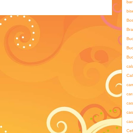
bar
bis
Bos
Bra
Buc
Buc
Buc
ca
Cal
ca
car
ca
cas
cas
Ce