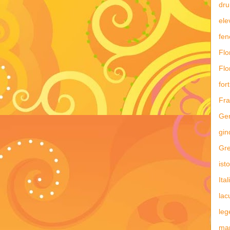
dru
ele
fe
Flo
Flo
fort
Fra
Ge
gin
Gre
ist
Ital
lac
leg
man