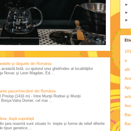
►
►
►
Eti
101
a
 nedeile şi târgurile din România
această listă, cu ajutorul unui ghid/index al localităţilor
alti
riţa Novac şi Leon Magdan, Ed....
Ani
Apu
tante pasuri/trecători din România
 Prislop (1416 m) - între Munţii Rodnei şi Munţii
art
Borşa-Vatra Dornei; cel mai ...
Aus
Ba
ânia, după suprafaţă
Ba
in ţara noastră sunt situate în trepte și forme de relief diferite
e tipuri genetice....