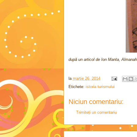
după un articol de Ion Manta, Almanah 
la
martie 26, 2014
Etichete:
istoria turismului
Niciun comentariu:
Trimiteți un comentariu