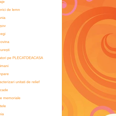
aje
erici de lemn
nia
șov
egi
ovina
urești
latori pe PLECATDEACASA
imani
mpare
acterizari unitati de relief
scade
e memoriale
tele
hia