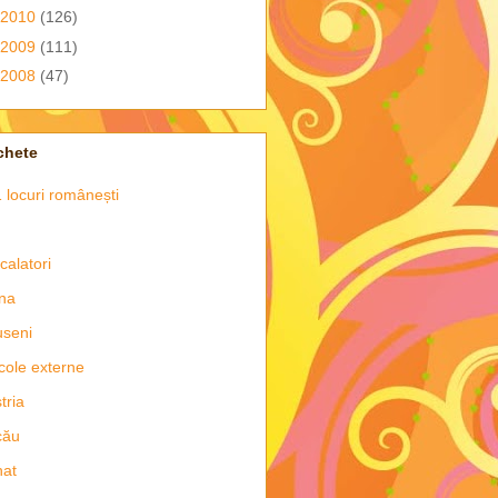
2010
(126)
2009
(111)
2008
(47)
chete
 locuri românești
 calatori
na
seni
icole externe
tria
cău
nat