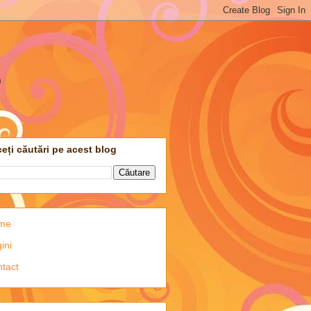
m
eți căutări pe acest blog
me
ini
tact