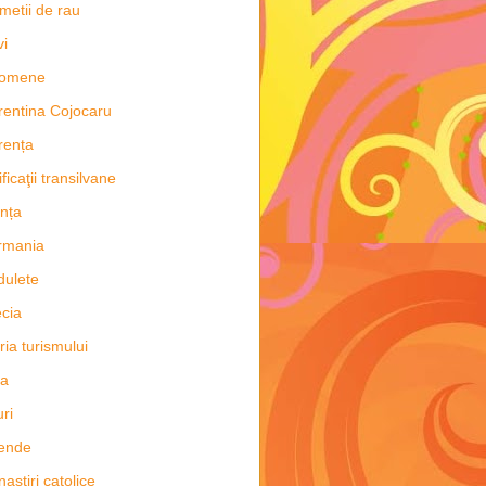
metii de rau
vi
nomene
rentina Cojocaru
rența
ificaţii transilvane
nța
rmania
dulete
cia
oria turismului
ia
uri
ende
astiri catolice