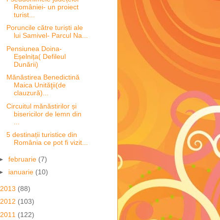
României- un proiect
turist...
Poruncile către turiști ale
lui Samivel- Parcul Na...
Pensiunea Doina-
Eșelnița( Defileul
Dunării)
Mănăstirea Benedictină
Maica Unităţii(de
clauzură)...
Circuitul mănăstirilor și
bisericilor de lemn din
...
5 destinații turistice din
România ce pot fi vizit...
►
februarie
(7)
►
ianuarie
(10)
2013
(88)
2012
(103)
2011
(122)