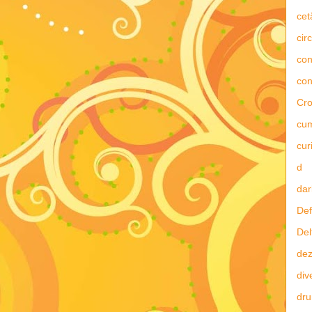
cet
circ
con
con
Cro
cu
curi
d
dar
Def
Del
dez
div
dru