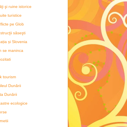
ăţi şi ruine istorice
uite turistice
flicte pe Glob
strucţii săseşti
ația și Slovenia
m se maninca
ozitati
k tourism
ileul Dunării
ta Dunării
astre ecologice
erse
metii