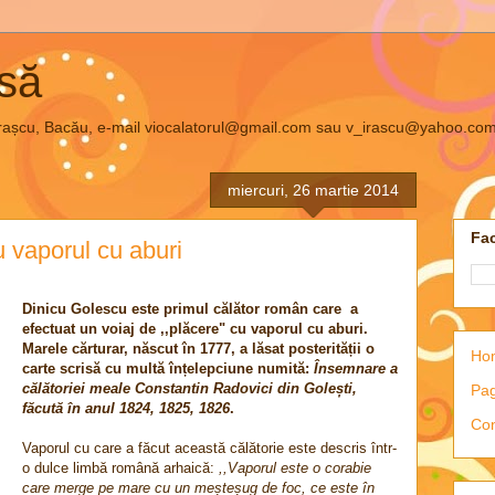
asă
el Irașcu, Bacău, e-mail viocalatorul@gmail.com sau v_irascu@yahoo.co
miercuri, 26 martie 2014
Fac
 vaporul cu aburi
Dinicu Golescu este primul călător român care a
efectuat un voiaj de ,,plăcere" cu vaporul cu aburi.
Marele cărturar, născut în 1777, a lăsat posterității o
Ho
carte scrisă cu multă înțelepciune numită:
Însemnare a
călătoriei meale Constantin Radovici din Golești,
Pag
făcută în anul 1824, 1825, 1826
.
Con
Vaporul cu care a făcut această călătorie este descris într-
o dulce limbă română arhaică:
,,Vaporul este o corabie
care merge pe mare cu un meșteșug de foc, ce este în