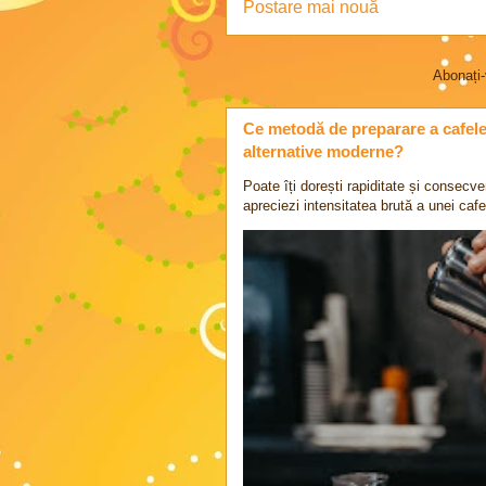
Postare mai nouă
Abonați-
Ce metodă de preparare a cafelei 
alternative moderne?
Poate îți dorești rapiditate și consecve
apreciezi intensitatea brută a unei cafel