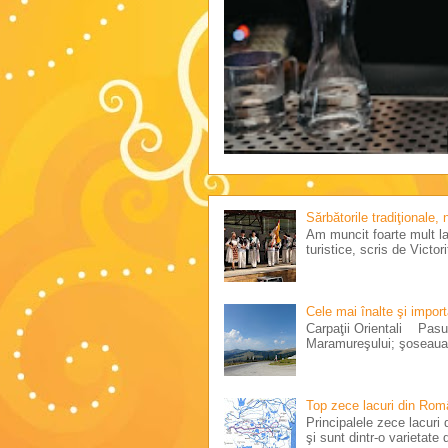
Sărbătorile tradiţionale,
Am muncit foarte mult la 
turistice, scris de Victo
Cele mai înalte şi impor
Carpaţii Orientali Pasul
Maramureşului; şoseaua 
Top zece lacuri din Rom
Principalele zece lacuri d
şi sunt dintr-o varietate d