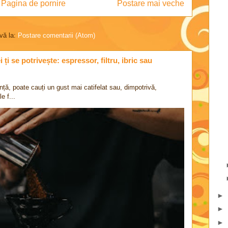
Pagina de pornire
Postare mai veche
vă la:
Postare comentarii (Atom)
ți se potrivește: espressor, filtru, ibric sau
nță, poate cauți un gust mai catifelat sau, dimpotrivă,
e f...
►
►
►