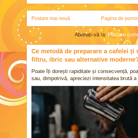
Postare mai nouă
Pagina de pornir
Abonați-vă la:
Postare come
Ce metodă de preparare a cafelei ți 
filtru, ibric sau alternative moderne
Poate îți dorești rapiditate și consecvență, poa
sau, dimpotrivă, apreciezi intensitatea brută a 