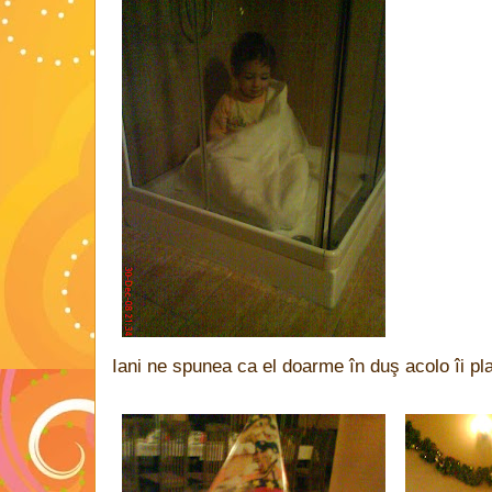
Iani ne spunea ca el doarme în duş acolo îi pl