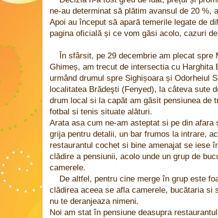
ne-au determinat să plătim avansul de 20 %, a
Apoi au început să apară temerile legate de di
pagina oficială și ce vom găsi acolo, cazuri 
În sfârsit, pe 29 decembrie am plecat spre 
Ghimeș, am trecut de intersectia cu Harghita 
urmând drumul spre Sighișoara și Odorheiul Se
localitatea Brădeşti (Fenyed), la câteva sute 
drum local si la capăt am găsit pensiunea de t
fotbal si tenis situate alături.
Arata asa cum ne-am asteptat si pe din afara și
grija pentru detalii, un bar frumos la intrare, 
restaurantul cochet si bine amenajat se iese î
clădire a pensiunii, acolo unde un grup de buc
camerele.
De altfel, pentru cine merge în grup este foa
clădirea aceea se afla camerele, bucătaria si
nu te deranjeaza nimeni.
Noi am stat în pensiune deasupra restaurantului