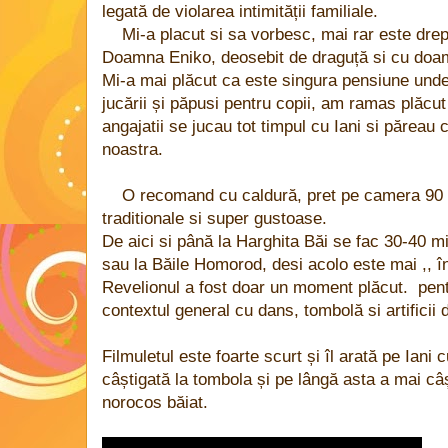
legată de violarea intimității familiale.
Mi-a placut si sa vorbesc, mai rar este drep
Doamna Eniko, deosebit de draguță si cu doam
Mi-a mai plăcut ca este singura pensiune unde
jucării și păpusi pentru copii, am ramas plăcut
angajatii se jucau tot timpul cu Iani si păreau c
noastra.
O recomand cu caldură, pret pe camera 90 l
traditionale si super gustoase.
De aici si până la Harghita Băi se fac 30-40 mi
sau la Băile Homorod, desi acolo este mai ,, î
Revelionul a fost doar un moment plăcut. pent
contextul general cu dans, tombolă si artificii 
Filmuletul este foarte scurt și îl arată pe Iani 
câștigată la tombola și pe lângă asta a mai câști
norocos băiat.