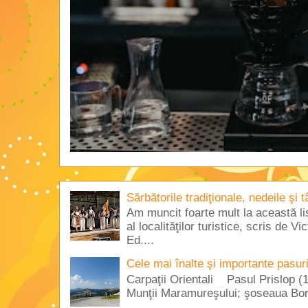
Sărbătorile tradiţionale, nedeile şi 
Am muncit foarte mult la această lis
al localităţilor turistice, scris de 
Ed....
Cele mai înalte şi importante pasur
Carpaţii Orientali Pasul Prislop (1
Munţii Maramureşului; şoseaua Borş