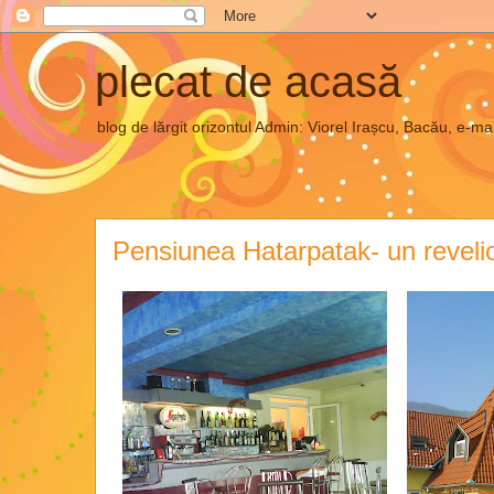
plecat de acasă
blog de lărgit orizontul Admin: Viorel Irașcu, Bacău, e
Pensiunea Hatarpatak- un reveli