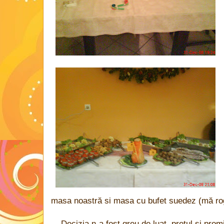
masa noastră si masa cu bufet suedez (mă ro
Decizia n-a fost greu de luat, prețul și prom