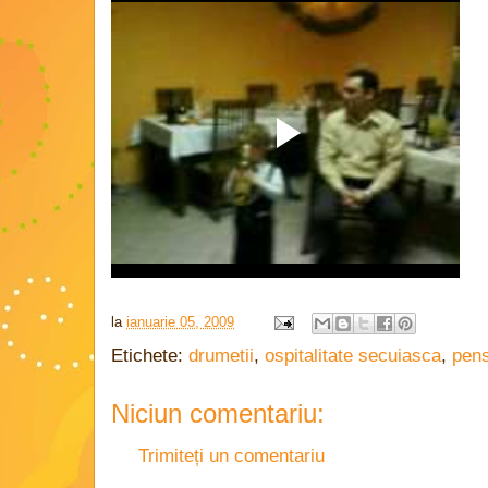
la
ianuarie 05, 2009
Etichete:
drumetii
,
ospitalitate secuiasca
,
pens
Niciun comentariu:
Trimiteți un comentariu