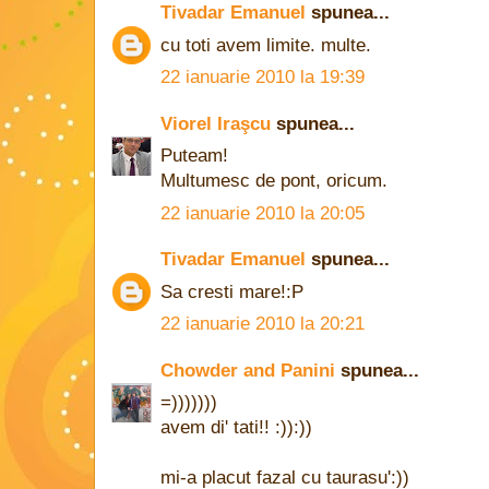
Tivadar Emanuel
spunea...
cu toti avem limite. multe.
22 ianuarie 2010 la 19:39
Viorel Iraşcu
spunea...
Puteam!
Multumesc de pont, oricum.
22 ianuarie 2010 la 20:05
Tivadar Emanuel
spunea...
Sa cresti mare!:P
22 ianuarie 2010 la 20:21
Chowder and Panini
spunea...
=)))))))
avem di' tati!! :)):))
mi-a placut fazal cu taurasu':))