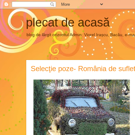
plecat de acasă
blog de lărgit orizontul Admin: Viorel Irașcu, Bacău, e
Selecţie poze- România de sufle