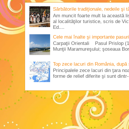
Sărbătorile tradiţionale, nedeile şi 
Am muncit foarte mult la această lis
al localităţilor turistice, scris de 
Ed....
Cele mai înalte şi importante pasur
Carpaţii Orientali Pasul Prislop (1
Munţii Maramureşului; şoseaua Borş
Top zece lacuri din România, după 
Principalele zece lacuri din ţara no
forme de relief diferite şi sunt dintr