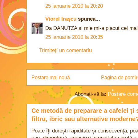
25 ianuarie 2010 la 20:20
Viorel Iraşcu
spunea...
Da DANUTZA si mie mi-a placut cel mai 
25 ianuarie 2010 la 20:35
Trimiteți un comentariu
Postare mai nouă
Pagina de pornir
Abonați-vă la:
Postare come
Ce metodă de preparare a cafelei ți 
filtru, ibric sau alternative moderne
Poate îți dorești rapiditate și consecvență, poa
sau, dimpotrivă, apreciezi intensitatea brută a 