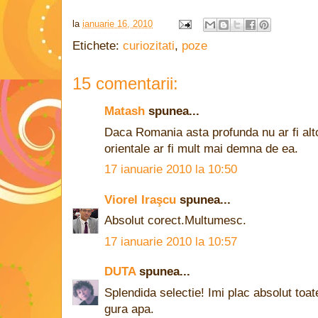
la
ianuarie 16, 2010
Etichete:
curiozitati
,
poze
15 comentarii:
Matash
spunea...
Daca Romania asta profunda nu ar fi alto
orientale ar fi mult mai demna de ea.
17 ianuarie 2010 la 10:50
Viorel Iraşcu
spunea...
Absolut corect.Multumesc.
17 ianuarie 2010 la 10:57
DUTA
spunea...
Splendida selectie! Imi plac absolut toate
gura apa.