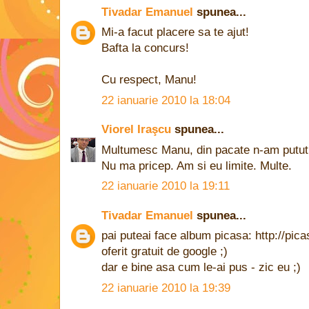
Tivadar Emanuel
spunea...
Mi-a facut placere sa te ajut!
Bafta la concurs!
Cu respect, Manu!
22 ianuarie 2010 la 18:04
Viorel Iraşcu
spunea...
Multumesc Manu, din pacate n-am putut 
Nu ma pricep. Am si eu limite. Multe.
22 ianuarie 2010 la 19:11
Tivadar Emanuel
spunea...
pai puteai face album picasa: http://pic
oferit gratuit de google ;)
dar e bine asa cum le-ai pus - zic eu ;)
22 ianuarie 2010 la 19:39