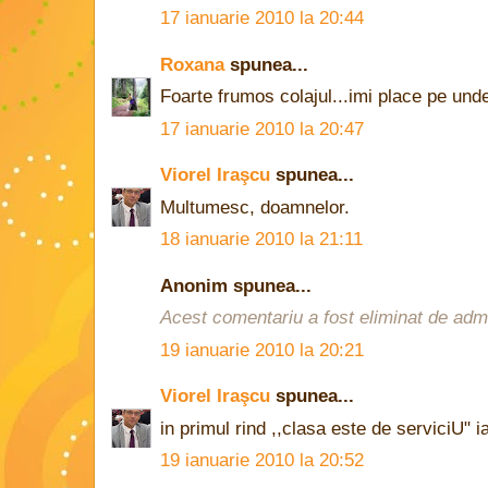
17 ianuarie 2010 la 20:44
Roxana
spunea...
Foarte frumos colajul...imi place pe unde 
17 ianuarie 2010 la 20:47
Viorel Iraşcu
spunea...
Multumesc, doamnelor.
18 ianuarie 2010 la 21:11
Anonim spunea...
Acest comentariu a fost eliminat de admin
19 ianuarie 2010 la 20:21
Viorel Iraşcu
spunea...
in primul rind ,,clasa este de serviciU" i
19 ianuarie 2010 la 20:52