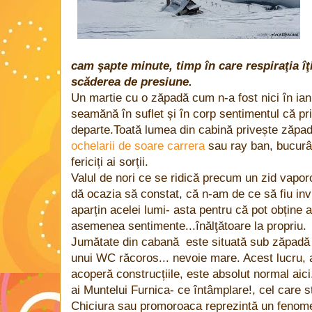
cam şapte minute, timp în care respiraţia îţi 
scăderea de presiune.
Un martie cu o zăpadă cum n-a fost nici în ian
seamănă în suflet și în corp sentimentul că pr
departe.Toată lumea din cabină privește zăpad
ochelarii de soare carrera
sau ray ban, bucurân
fericiți ai sorții.
Valul de nori ce se ridică precum un zid vapor
dă ocazia să constat, că n-am de ce să fiu inv
aparțin acelei lumi- asta pentru că pot obține 
asemenea sentimente...înălţătoare la propriu.
Jumătate din cabană este situată sub zăpadă i
unui WC răcoros... nevoie mare. Acest lucru, 
acoperă construcțiile, este absolut normal aici
ai Muntelui Furnica- ce întâmplare!, cel care s
Chiciura sau promoroaca reprezintă un fenom