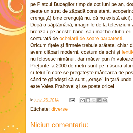
pe Platoul Bucegilor timp de opt luni pe an, d
peste un strat de zăpadă consistent, acoperind
crenguţă( bine crenguţă nu, că nu există aici).
După o săptămână, imaginile de la televiziuni
bronzau pe aceste bănci sau macho-clubb-eri b
conturată de
ochelarii de soare barbatesti
.
Oricum fiţele şi firmele trebuie arătate, chia
avem clăpari moderni, costum de schi și
lenti
nu folosesc nimănui, dar măcar pun în valoare 
Preţurile la 2000 de metri sunt pe măsura altim
ci felul în care se pregăteşte mâncarea de pos
când te gândeşti că sunt ,,oraşe" în ţară unde 
este Valea Prahovei și se poate orice!
la
iunie 26, 2014
Etichete:
diverse
Niciun comentariu: