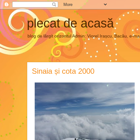
plecat de acasă
blog de lărgit orizontul Admin: Viorel Irașcu, Bacău, e
Sinaia și cota 2000