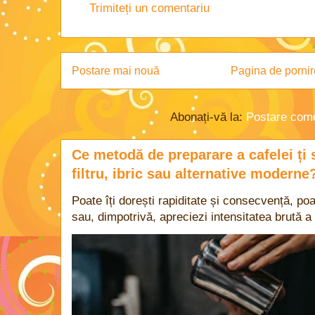
Trimiteți un comentariu
Postare mai nouă
Pagina de pornir
Abonați-vă la:
Postare come
Ce metodă de preparare a cafelei ți 
filtru, ibric sau alternative moderne
Poate îți dorești rapiditate și consecvență, poa
sau, dimpotrivă, apreciezi intensitatea brută a 